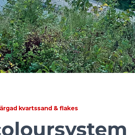
ärgad kvartssand & flakes
coloursystem