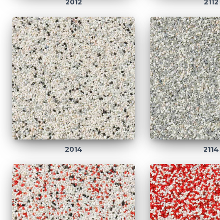
2012
2112
2014
2114