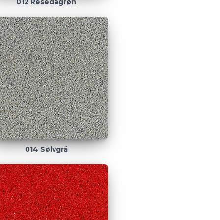
012 Resedagrøn
014 Sølvgrå