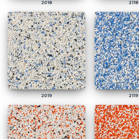
2018
2118
2019
2119