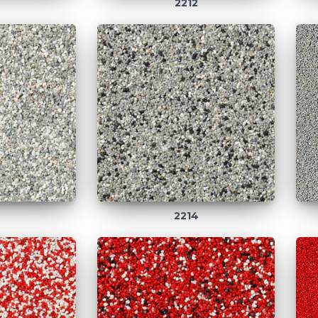
2212
2214