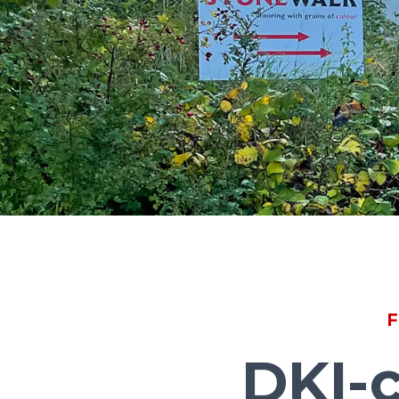
F
DKI-